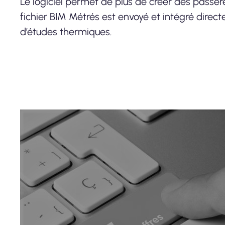
Le logiciel permet de plus de créer des passere
fichier BIM Métrés est envoyé et intégré direct
d’études thermiques.