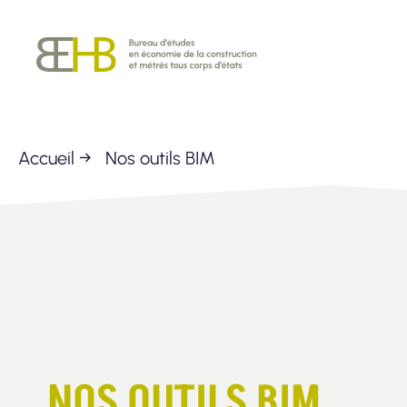
Passer
BEHB
au
contenu
Accueil
→
Nos outils BIM
NOS OUTILS BIM