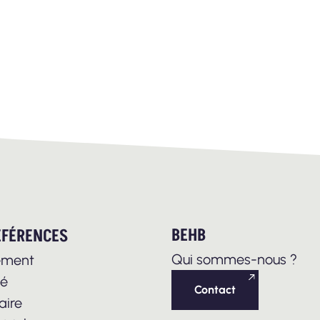
BEHB
ÉFÉRENCES
Qui sommes-nous ?
ement
té
Contact
aire