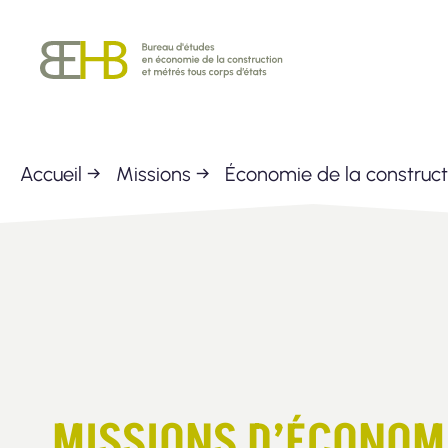
Passer
BEHB
au
contenu
Accueil
→
Missions
→
Économie de la construct
MISSIONS D’ÉCONOM