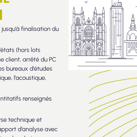
N
usqu’à finalisation du
tats (hors lots
e client, arrêté du PC
des bureaux d’études
ique, l’acoustique,
ntitatifs renseignés
yse technique et
rapport d’analyse avec