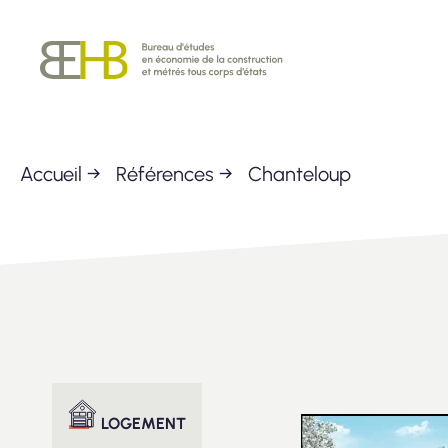
Passer
BEHB
au
contenu
Accueil
→
Références
→
Chanteloup
LOGEMENT