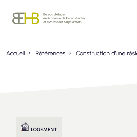
Passer
BEHB
au
contenu
Accueil
→
Références
→
Construction d’une rés
LOGEMENT