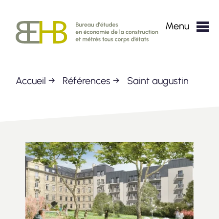
Passer
au
BEHB
Menu
contenu
Accueil
→
Références
→
Saint augustin